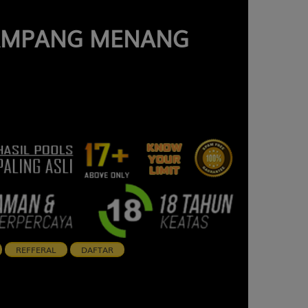
PANG MENANG
REFFERAL
DAFTAR