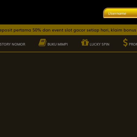
 50% dan event slot gacor setiap hari, klaim bonus begadang slot
ISTORY NOMOR
BUKU MIMPI
LUCKY SPIN
PRO