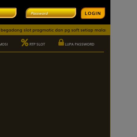
LOGIN
 pragmatic dan pg soft setiap malam. Tersedia banyak pilihan pas
MOSI
RTP SLOT
LUPA PASSWORD