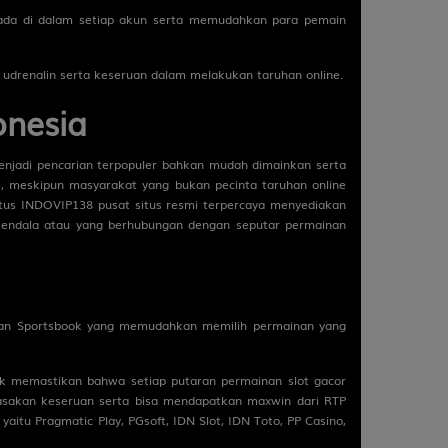
a ada di dalam setiap akun serta memudahkan para pemain
 udrenalin serta keseruan dalam melakukan taruhan online.
onesia
enjadi pencarian terpopuler bahkan mudah dimainkan serta
e, meskipun masyarakat yang bukan pecinta taruhan online
 situs INDOVIP138 pusat situs resmi terpercaya menyediakan
kendala atau yang berhubungan dengan seputar permainan
er dan Sportsbook yang memudahkan memilih permainan yang
uk memastikan bahwa setiap putaran permainan slot gacor
akan keseruan serta bisa mendapatkan maxwin dari RTP
aitu Pragmatic Play, PGsoft, IDN Slot, IDN Toto, PP Casino,