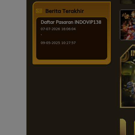
Berita Terakhir
Daftar Pasaran INDOVIP138
07-07-2026 16:06:04
09-05-2025 10:27:57