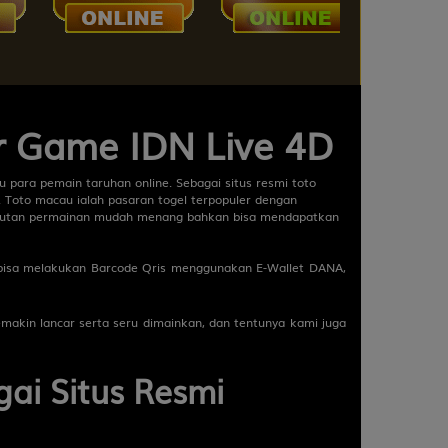
r Game IDN Live 4D
u para pemain taruhan online. Sebagai situs resmi toto
. Toto macau ialah pasaran togel terpopuler dengan
 sebutan permainan mudah menang bahkan bisa mendapatkan
 bisa melakukan Barcode Qris menggunakan E-Wallet DANA,
makin lancar serta seru dimainkan, dan tentunya kami juga
ai Situs Resmi