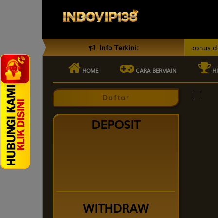
Datang di Situs Toto INDOVIP138, dapatkan bonus deposit pertama
Info Terkini:
HOME
CARA BERMAIN
H
Daftar
DEPOSIT
WITHDRAW