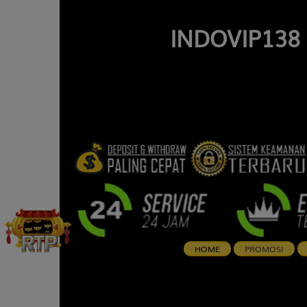
INDOVIP138 SIT
HOME
PROMOSI