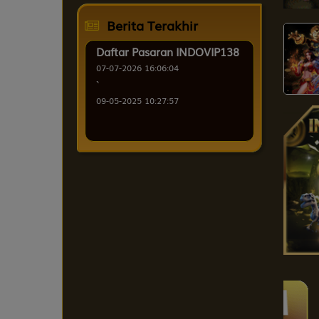
Berita Terakhir
Daftar Pasaran INDOVIP138
07-07-2026 16:06:04
09-05-2025 10:27:57