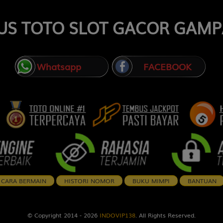
TOTO SLOT GACOR GAMPANG
Whatsapp
FACEBOOK
CARA BERMAIN
HISTORI NOMOR
BUKU MIMPI
BANTUAN
© Copyright 2014 - 2026
INDOVIP138
. All Rights Reserved.