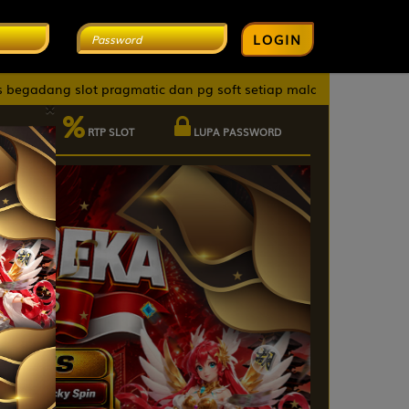
LOGIN
ragmatic dan pg soft setiap malam. Tersedia banyak pilihan pasar
×
MOSI
RTP SLOT
LUPA PASSWORD