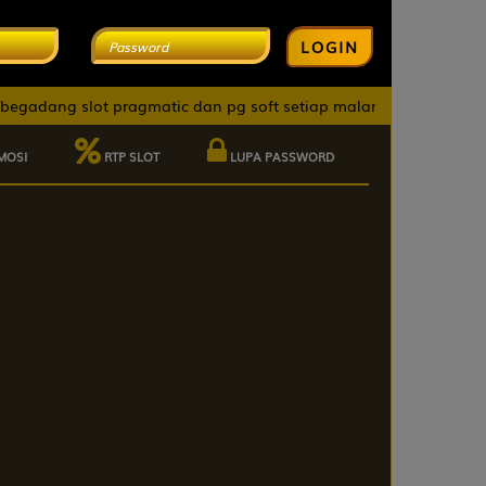
LOGIN
 pragmatic dan pg soft setiap malam. Tersedia banyak pilihan pa
MOSI
RTP SLOT
LUPA PASSWORD