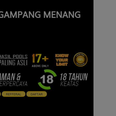
AMPANG MENANG
REFFERAL
DAFTAR