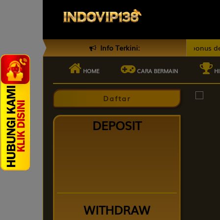
 Datang di Situs Toto INDOVIP138, dapatkan bonus deposit pertama
Info Terkini:
HOME
CARA BERMAIN
H
Daftar
DEPOSIT
WITHDRAW