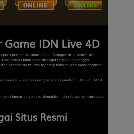
r Game IDN Live 4D
u para pemain taruhan online. Sebagai situs resmi toto
. Toto macau ialah pasaran togel terpopuler dengan
 sebutan permainan mudah menang bahkan bisa mendapatkan
 bisa melakukan Barcode Qris menggunakan E-Wallet DANA,
makin lancar serta seru dimainkan, dan tentunya kami juga
ai Situs Resmi