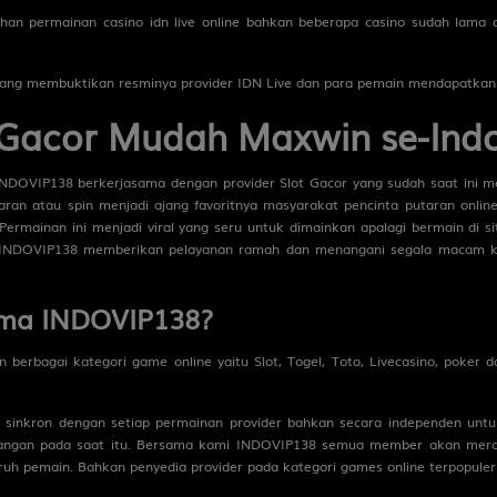
han permainan casino idn live online bahkan beberapa casino sudah lam
e yang membuktikan resminya provider IDN Live dan para pemain mendapatkan
t Gacor Mudah Maxwin se-Ind
 INDOVIP138 berkerjasama dengan provider Slot Gacor yang sudah saat ini m
ran atau spin menjadi ajang favoritnya masyarakat pencinta putaran onlin
. Permainan ini menjadi viral yang seru untuk dimainkan apalagi bermain di
mi INDOVIP138 memberikan pelayanan ramah dan menangani segala macam 
ama INDOVIP138?
 berbagai kategori game online yaitu Slot, Togel, Toto, Livecasino, pok
i sinkron dengan setiap permainan provider bahkan secara independen unt
angan pada saat itu. Bersama kami INDOVIP138 semua member akan meras
uh pemain. Bahkan penyedia provider pada kategori games online terpopuler y