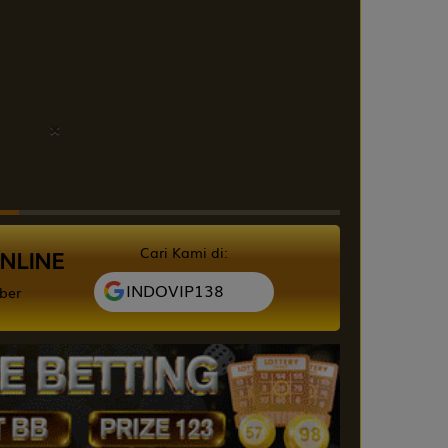
×
Cari Kami di:
NLINE
INDOVIP138
ber