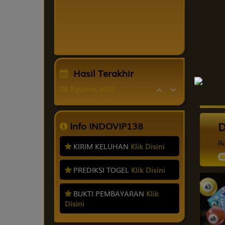
Hasil Terakhir
08 Agustus 2026
ICTOTO17
4
5
2
6
D
Info INDOVIP138
ICTOTO20
6
3
5
4
R
KIRIM KELUHAN
Klik Disini
ICTOTO23
3
7
8
9
PREDIKSI TOGEL
Klik Disini
SG7DAYS
0
9
5
0
BUKTI PEMBAYARAN
Klik
Disini