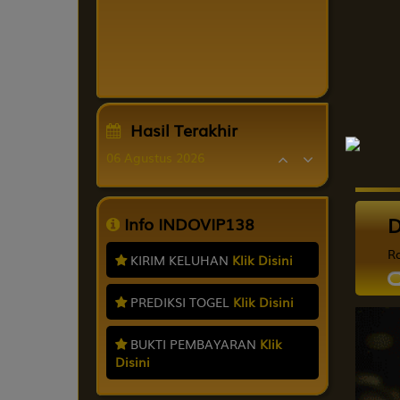
Hasil Terakhir
06 Agustus 2026
ZC CAPRICORN
7
1
5
1
D
Info INDOVIP138
ZC PISCES
0
3
2
8
R
KIRIM KELUHAN
Klik Disini
ZC SCORPIO
6
5
7
1
PREDIKSI TOGEL
Klik Disini
ZC VIRGO
3
2
0
5
BUKTI PEMBAYARAN
Klik
Disini