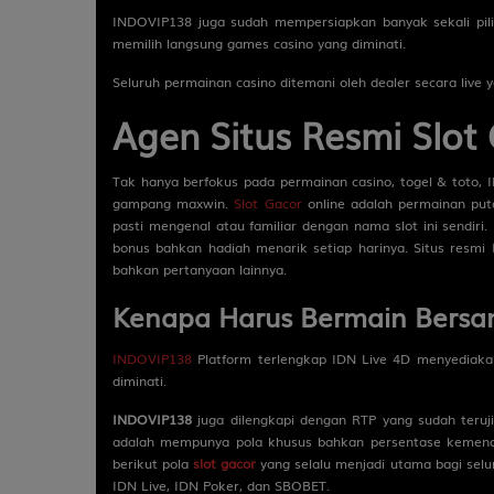
INDOVIP138 juga sudah mempersiapkan banyak sekali pili
memilih langsung games casino yang diminati.
Seluruh permainan casino ditemani oleh dealer secara liv
Agen Situs Resmi Slo
Tak hanya berfokus pada permainan casino, togel & toto,
gampang maxwin.
Slot Gacor
online adalah permainan puta
pasti mengenal atau familiar dengan nama slot ini sendiri
bonus bahkan hadiah menarik setiap harinya. Situs res
bahkan pertanyaan lainnya.
Kenapa Harus Bermain Bers
INDOVIP138
Platform terlengkap IDN Live 4D menyediakan
diminati.
INDOVIP138
juga dilengkapi dengan RTP yang sudah teruj
adalah mempunya pola khusus bahkan persentase kemen
berikut pola
slot gacor
yang selalu menjadi utama bagi selur
IDN Live, IDN Poker, dan SBOBET.